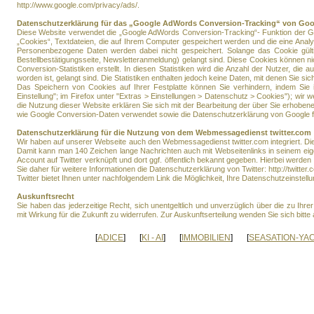
http://www.google.com/privacy/ads/.
Datenschutzerklärung für das „Google AdWords Conversion-Tracking“ von Goog
Diese Website verwendet die „Google AdWords Conversion-Tracking“- Funktion der Go
„Cookies“, Textdateien, die auf Ihrem Computer gespeichert werden und die eine Anal
Personenbezogene Daten werden dabei nicht gespeichert. Solange das Cookie gültig
Bestellbestätigungsseite, Newsletteranmeldung) gelangt sind. Diese Cookies können
Conversion-Statistiken erstellt. In diesen Statistiken wird die Anzahl der Nutzer, die
worden ist, gelangt sind. Die Statistiken enthalten jedoch keine Daten, mit denen Sie sich
Das Speichern von Cookies auf Ihrer Festplatte können Sie verhindern, indem Sie i
Einstellung"; im Firefox unter "Extras > Einstellungen > Datenschutz > Cookies"); wir 
die Nutzung dieser Website erklären Sie sich mit der Bearbeitung der über Sie erhob
wie Google Conversion-Daten verwendet sowie die Datenschutzerklärung von Google find
Datenschutzerklärung für die Nutzung von dem Webmessagedienst twitter.com
Wir haben auf unserer Webseite auch den Webmessagedienst twitter.com integriert. Dieser
Damit kann man 140 Zeichen lange Nachrichten auch mit Webseitenlinks in seinem eigen
Account auf Twitter verknüpft und dort ggf. öffentlich bekannt gegeben. Hierbei werden
Sie daher für weitere Informationen die Datenschutzerklärung von Twitter: http://twitter.
Twitter bietet Ihnen unter nachfolgendem Link die Möglichkeit, Ihre Datenschutzeinstellun
Auskunftsrecht
Sie haben das jederzeitige Recht, sich unentgeltlich und unverzüglich über die zu I
mit Wirkung für die Zukunft zu widerrufen. Zur Auskunftserteilung wenden Sie sich bit
[
ADICE
]
[
KI - AI
]
[
IMMOBILIEN
]
[
SEASATION-YA