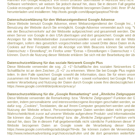
Rahmen von Google Analytics von Ihrem Browser übermittelte IP-Adresse wird nicht
Software verhindern; wir weisen Sie jedoch darauf hin, dass Sie in diesem Fall gege
Cookie erzeugten und auf Ihre Nutzung der Website bezogenen Daten (inkl. Ihrer IP-A
herunterladen und installieren: http://tools.google.com/dlpage/gaoptout?hl=de
Datenschutzerklärung für den Webanzeigendienst Google Adsense
Diese Website benutzt Google Adsense, einen Webanzeigendienst der Google Inc., U
Benutzung der Website durch Sie ermöglicht. Google Adsense verwendet auch sog. "
wie der Besucherverkehr auf der Webseite aufgezeichnet und gesammelt werden. Die 
einen Server von Google in den USA übertragen und dort gespeichert. Google wird di
Anzeigen für die Websitebetreiber zusammenzustellen und um weitere mit der Websi
übertragen, sofern dies gesetzlich vorgeschrieben oder soweit Dritte diese Daten im 
Cookies auf Ihrer Festplatte und die Anzeige von Web Beacons können Sie verhinder
Datenschutz > Einstellung"; im Firefox unter "Extras > Einstellungen > Datenschutz > C
können. Durch die Nutzung dieser Website erklären Sie sich mit der Bearbeitung der
Datenschutzerklärung für das soziale Netzwerk Google Plus
Diese Webseite verwendet die sog. „G +1“-Schaltfläche des sozialen Netzwerkes Go
Schaltfläche ist an dem Zeichen „G +1“ zu erkennen. Wenn Sie bei Google Plus registr
teilen. In dem Falle speichert Google sowohl die Information, dass Sie für einen un
zusammen mit Ihrem Namen (ggf. auch mit Foto - soweit vorhanden) bei Google Plus 
weitere Verarbeitung und Nutzung der Daten durch Google sowie Ihre diesbezüglichen 
https://www.google.com/intl/de/policies/privacy/
Datenschutzerklärung für die „Google Remarketing“ und „Ähnliche Zielgruppen
Diese Website verwendet die Remarketing- bzw. "Ähnliche Zielgruppen"-Funktion der G
werden, indem personalisierte und interessenbezogene Anzeigen geschaltet werden, w
dafür sog. „Cookies“, Textdateien, die auf Ihrem Computer gespeichert werden und di
Nutzung der Website erfasst. Personenbezogene Daten werden dabei nicht gespeic
Wahrscheinlichkeit zuvor auf unserer Website aufgerufene Produkt- und Informationsbe
Sie können das „Google Remarketing“ bzw. die „Ähnliche Zielgruppen“-Funktion verh
darauf hin, dass Sie in diesem Fall gegebenenfalls nicht sämtliche Funktionen diese
Website bezogenen Daten an Google sowie die Verarbeitung dieser Daten 
https://www.google.com/settings/ads/plugin?hl=de. Sie können zudem die Verwendung vo
http://www.networkadvertising.org/choices/aufrufen und die dort genannten weiterf