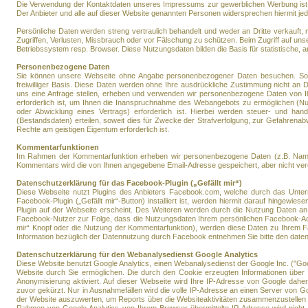
Die Verwendung der Kontaktdaten unseres Impressums zur gewerblichen Werbung ist ausd
Der Anbieter und alle auf dieser Website genannten Personen widersprechen hiermit j
Persönliche Daten werden streng vertraulich behandelt und weder an Dritte verkauft
Zugriffen, Verlusten, Missbrauch oder vor Fälschung zu schützen. Beim Zugriff auf un
Betriebssystem resp. Browser. Diese Nutzungsdaten bilden die Basis für statistisch
Personenbezogene Daten
Sie können unsere Webseite ohne Angabe personenbezogener Daten besuchen. Sowei
freiwilliger Basis. Diese Daten werden ohne Ihre ausdrückliche Zustimmung nicht an Dr
uns eine Anfrage stellen, erheben und verwenden wir personenbezogene Daten von Ih
erforderlich ist, um Ihnen die Inanspruchnahme des Webangebots zu ermöglichen (N
oder Abwicklung eines Vertrags) erforderlich ist. Hierbei werden steuer- und hand
(Bestandsdaten) erteilen, soweit dies für Zwecke der Strafverfolgung, zur Gefahrena
Rechte am geistigen Eigentum erforderlich ist.
Kommentarfunktionen
Im Rahmen der Kommentarfunktion erheben wir personenbezogene Daten (z.B. Name, E
Kommentars wird die von Ihnen angegebene Email-Adresse gespeichert, aber nicht veröf
Datenschutzerklärung für das Facebook-Plugin („Gefällt mir“)
Diese Webseite nutzt Plugins des Anbieters Facebook.com, welche durch das Untern
Facebook-Plugin („Gefällt mir“-Button) installiert ist, werden hiermit darauf hingew
Plugin auf der Webseite erscheint. Des Weiteren werden durch die Nutzung Daten an 
Facebook-Nutzer zur Folge, dass die Nutzungsdaten Ihrem persönlichen Facebook-Acco
mir“ Knopf oder die Nutzung der Kommentarfunktion), werden diese Daten zu Ihrem 
Information bezüglich der Datennutzung durch Facebook entnehmen Sie bitte den daten
Datenschutzerklärung für den Webanalysedienst Google Analytics
Diese Website benutzt Google Analytics, einen Webanalysedienst der Google Inc. ("Goo
Website durch Sie ermöglichen. Die durch den Cookie erzeugten Informationen über 
Anonymisierung aktiviert. Auf dieser Webseite wird Ihre IP-Adresse von Google dah
zuvor gekürzt. Nur in Ausnahmefällen wird die volle IP-Adresse an einen Server von G
der Website auszuwerten, um Reports über die Websiteaktivitäten zusammenzustellen 